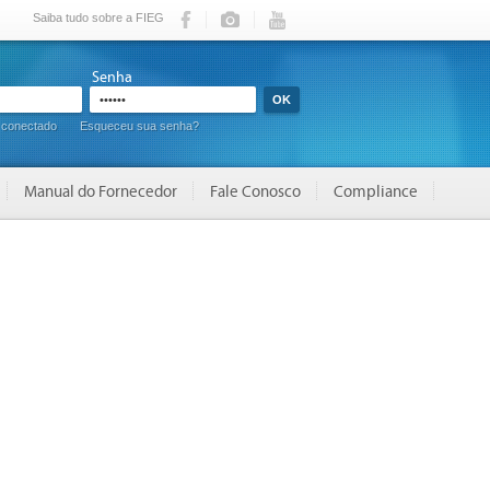
Saiba tudo sobre a FIEG
Senha
 conectado
Esqueceu sua senha?
Manual do Fornecedor
Fale Conosco
Compliance