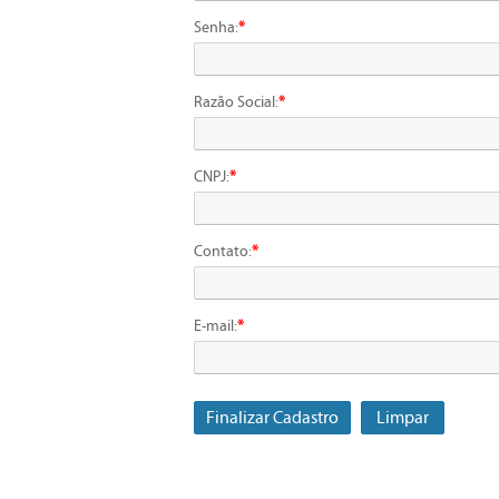
Senha:
*
Razão Social:
*
CNPJ:
*
Contato:
*
E-mail:
*