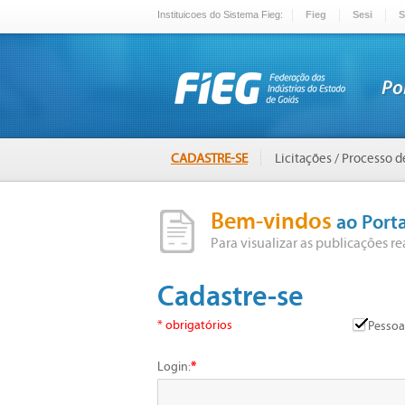
Instituicoes do Sistema Fieg:
Fieg
Sesi
S
CADASTRE-SE
Licitações / Processo 
Bem-vindos
ao Porta
Para visualizar as publicações re
Cadastre-se
* obrigatórios
Pessoa
Login:
*