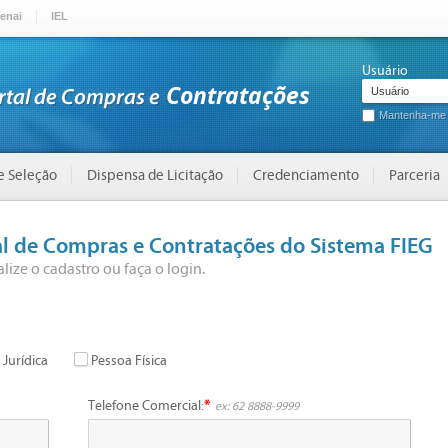
enai
IEL
Usuário
Mantenha-me
de Seleção
Dispensa de Licitação
Credenciamento
Parceria
l de Compras e Contratações do Sistema FIEG
alize o cadastro ou faça o login.
 Jurídica
Pessoa Física
Telefone Comercial:
*
ex: 62 8888-9999